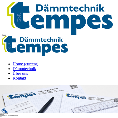
Home
(current)
Dämmtechnik
Über uns
Kontakt
DÄMMTECHNIK
TEMPES
Wir meinen, was wir sagen & machen es
auch.